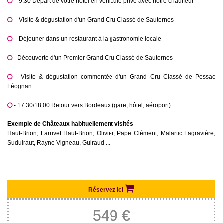
- 9:30 Départ de votre hôtel en véhicule privé avec notre chauffeur
- Visite & dégustation d'un Grand Cru Classé de Sauternes
- Déjeuner dans un restaurant à la gastronomie locale
- Découverte d'un Premier Grand Cru Classé de Sauternes
- Visite & dégustation commentée d'un Grand Cru Classé de Pessac
Léognan
- 17:30/18:00 Retour vers Bordeaux (gare, hôtel, aéroport)
Exemple de Châteaux habituellement visités
Haut-Brion, Larrivet Haut-Brion, Olivier, Pape Clément, Malartic Lagravière,
Suduiraut, Rayne Vigneau, Guiraud ...
Nom
*
Réservez ici
E-mail
*
549
€