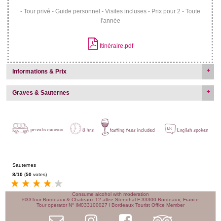
- Tour privé
- Guide personnel
- Visites incluses
- Prix pour 2
- Toute
Nombre de personnes
*
l'année
Itinéraire.pdf
Date
*
Informations & Prix
Pick-up (hôtel)
Graves & Sauternes
Message
Sauternes
8
/
10
(
50
votes)
8
Consume alcohol with moderation
©
33Tour Bordeaux & Chateaux
12 allee Stendhal
F-33300
Bordeaux, France
Tour operator N° IM033100027 l Bordeaux Tourist Office Member